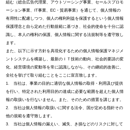
組む（総合広告代理業、アウトソーシング事業、セールスプロモ
ーション事業、IT事業、EC・貿易事業）を通じて、個人情報の
有用性に配慮しつつ、個人の権利利益を保護するという個人情報
保護理念と自ら定めた行動規範に基づき、社会的使命を十分に認
識し、本人の権利の保護、個人情報に関する法規制等を遵守致し
ます。
また、以下に示す方針を具現化するための個人情報保護マネジメ
ントシステムを構築し、最新のＩＴ技術の動向、社会的要請の変
化、経営環境の変動等を常に認識しながら、その継続的改善に、
全社を挙げて取り組むことをここに宣言致します。
1. 当社は、事業の目的に適切な個人情報の取得・利用及び提供
を行い、特定された利用目的の達成に必要な範囲を超えた個人情
報の取扱いを行ないません。また、そのための措置を講じます。
2. 当社は個人情報の取扱いに関する法令、国が定める指針その
他の規範を遵守致します。
3. 当社は個人情報の漏えい、滅失、き損などのリスクに対して