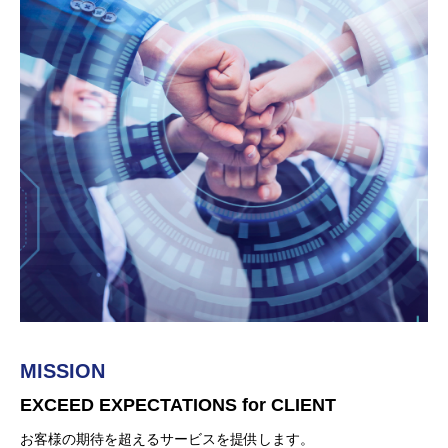
MISSION
PHILOSOPHY
VISION
EXCEED EXPECTATIONS for CLIENT
EMBODY YOUR INSPIRATION
GLOABAL CHALLENGER
お客様の期待を超えるサービスを提供します。
オリジナリティーを尊重し、
人種、年齢、性別の垣根を超えた想像力と創造力を大切に、