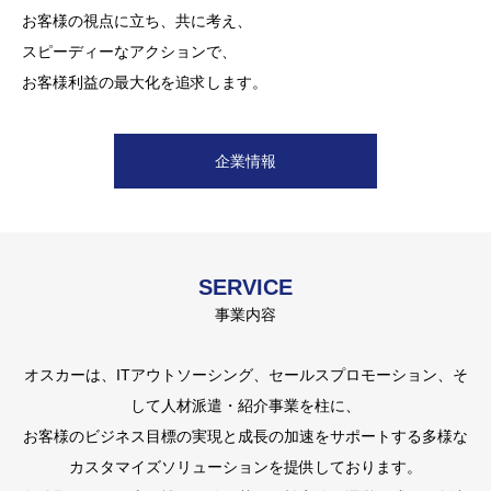
お客様の視点に立ち、共に考え、
働き方の多様化と働きやすく働きがいのある
社会と調和ある成長を目指し、
スピーディーなアクションで、
持続可能な社会実現のために、
現状に満足せず挑戦し続ける
お客様利益の最大化を追求します。
オスカーはディーセントワーク実現を目指します。
グローバルカンパニーを目指します。
企業情報
企業理念
提携会社
SERVICE
事業内容
オスカーは、ITアウトソーシング、セールスプロモーション、そ
して人材派遣・紹介事業を柱に、
お客様のビジネス目標の実現と成長の加速をサポートする多様な
カスタマイズソリューションを提供しております。