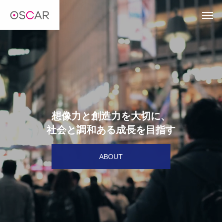
想像力と創造力を大切に、
社会と調和ある成長を目指す
ABOUT
想
像
力
と
創
造
力
を
大
切
に
、
社
会
と
調
和
あ
る
成